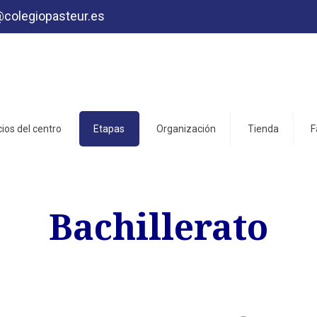
@colegiopasteur.es
cios del centro
Etapas
Organización
Tienda
F
Bachillerato