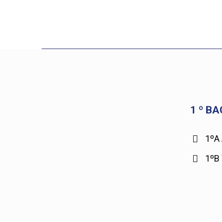
1 º B
1ºA
1ºB 