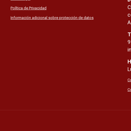
C
Política de Privacidad
c
Información adicional sobre protección de datos
A
T
9
i
H
L
Co
C